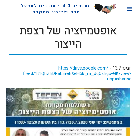
תעשייה 4.0 - עוברים למפעל
חכם ולייצור מתקדם
אופטמיזציה של רצפת
הייצור
וובינר 13.7 -
https://drive.google.com/
file/d/1t1QhZhDRaLEreEXeH5b_m_
dqCzhgu-GK/view?
usp=sharing