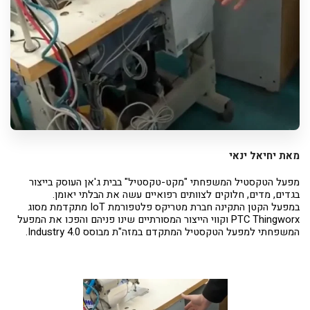
מאת יחיאל ינאי
מפעל הטקסטיל המשפחתי "מקט-טקסטיל" בבית ג'אן העוסק בייצור
בגדים, מדים, חלוקים לצוותים רפואיים עשה את הבלתי יאומן.
במפעל הקטן התקינה חברת מטריקס פלטפורמת IoT מתקדמת מסוג
PTC Thingworx וקווי הייצור המסורתיים שינו פניהם והפכו את המפעל
המשפחתי למפעל הטקסטיל המתקדם במזה"ת מבוסס Industry 4.0.