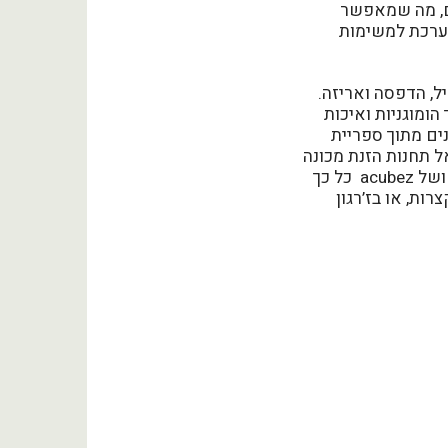
פעול קלים, מה שמאפשר
מערכת למשימות
ל, הדפסה ואריזה.
ומוגניות ואיכות
נים מתוך ספריית
המהפיכה בעיצומה. ב- 2021 הותקנו בישראל תחנות הזנת מכונה
קובוטיות רבות ופינו את העובדים לביצוע משימות אחרות. העובדה כי הפתרונות של UR ושל acubez כל כך
ת, או בז’רגון