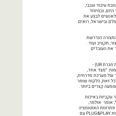
ובת עיבוד שבבי,
היום, ובמיוחד
 לאנשים לבצע את
ולם ובישראל, רואים
תצורה הנדרשת
ר, תקציב ועוד.
ה שמשחרר את העובדים
לדברי חיים זכרמן, מנהל אוטומציה ורובוטיקה בחברת סו-פאד (המייצגת בישראל גם את חברת UR) -
ות. ״מצד אחד,
ר של מערכת סדרתית,
לכל זאת, הלקוח שומר
טמעה קצרים ביותר.
 עקביות באיכות
, אומר אולמר,
פתרונות האוטומציה
שלהם לסוגי עבודות שונות ויכולות משתנות. פלטפורמת acubez מציעה יכולות מודולריות PLUG&PLAY עם