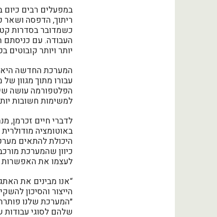
במפעלים רבים כיום בי
ריתוך, הדפסה ושאר פע
כשמדובר בסדרות קטנו
העבודה. עם כניסתם ה
יותר ויותר קובוטים ב
המערכת החדשה היא פ
עבורו מתוך מגוון של 
למשימות חשובות יותר
באוטומציה מודולרית 
היכולת להתאים מערכת
כיוון שהמערכת מורכבת
לעצמו את האפשרות לש
“אנו מבינים את האתג
הייצור והסיכון להשק
״המערכת שלנו פותרת 