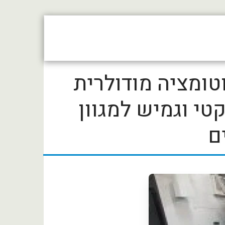
פורום תעשייה 4.0
קטלוג ספקים
ניוז
וטומציה מודולרית
י וגמיש למגוון
ם