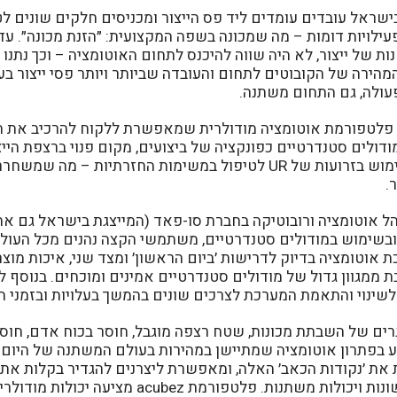
שראל עובדים עומדים ליד פס הייצור ומכניסים חלקים שונים לט
ילויות דומות – מה שמכונה בשפה המקצועית: ״הזנת מכונה״. עד 
ת של ייצור, לא היה שווה להיכנס לתחום האוטומציה – וכך נתנו
מהירה של הקובוטים לתחום והעובדה שביותר ויותר פסי ייצור בע
פעולה, גם התחום משתנה.
לטפורמת אוטומציה מודולרית שמאפשרת ללקוח להרכיב את ה
מודולים סטנדרטיים כפונקציה של ביצועים, מקום פנוי ברצפת הייצו
הפלטפורמה עושה שימוש בזרועות של UR לטיפול במשימות החזרתיות – מ
.
ובשימוש במודולים סטנדרטיים, משתמשי הקצה נהנים מכל העולמ
 אוטומציה בדיוק לדרישות ׳ביום הראשון׳ ומצד שני, איכות מוצ
 ממגוון גדול של מודולים סטנדרטיים אמינים ומוכחים. בנוסף 
ינוי והתאמת המערכת לצרכים שונים בהמשך בעלויות ובזמני ה
רים של השבתת מכונות, שטח רצפה מוגבל, חוסר בכוח אדם, חוסר
יע בפתרון אוטומציה שמתיישן במהירות בעולם המשתנה של היום"
את ׳נקודות הכאב׳ האלה, ומאפשרת ליצרנים להגדיר בקלות את 