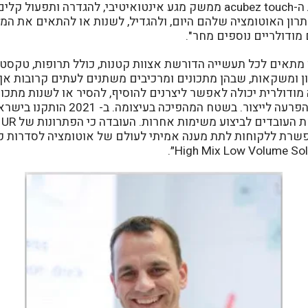
אפס תכנות באמצעות ה-acubez touch ממשק מגע אינטואיטיבי, להגדרה ות
תרון האוטומציה שלהם היום, ולהגדיל, לשנות או להתאים את ה
ודולריים נוספים מחר".
ן מתאים לכל תעשייה הדורשת אצוות קטנות, כולל תרופות, טקסטי
ן ומשקאות, שבהן מתכונים ומרכיבים משתנים לעתים קרובות אך ה
 מודולרית יכולה לאפשר ליצרנים להוסיף, להסיר או לשנות מתכו
פונקציות, כמעט ללא הפרעה לייצור. בשטח 
רת ללקוחות לתת מענה אמיתי לעולם של אוטומציה לסדרות קצרו