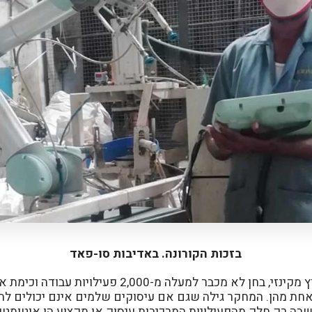
בזכות הקורונה. באדיבות סו-פאד
מחקר של חברת הייעוץ מקינזי, בחן לא מכבר למעלה מ-,000
חת מהן. המחקר גילה שגם אם עיסוקים שלמים אינם יכולים להי
בה רק חלק מהפעילויות המרכיבות עיסוק או מקצוע הן אוטומטי