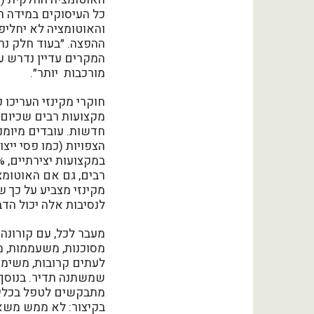
כל העיסוקים במידה רב
והאוטומציה לא יחליפו
ההפצה. ״בעוד חלק נרח
המקרים עדיין נדרש ע
מורכבות יותר״.
חוקרי מקינזי העריכו 
מקצועות רבים שכיום א
חדשות. עובדים מיומני
הצפויות (כמו פסי ייצו
רבים, גם אם האוטומצ
לנסיבות אלה יכול הדבר לקחת 
מעבר לכל, עם קורונה 
מסוכנות, משעממות, מת
לעתים קרובות, משימות
שמשתנה תדיר. בנוסף,
מתבקשים לטפל בכלים 
בקיצור: לא ממש משא