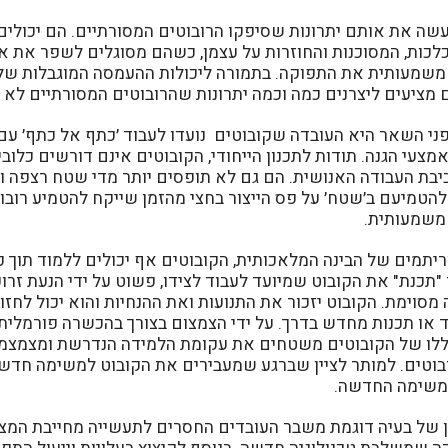
שה את אותם יתרונות שסיפקו הרובוטים המסורתיים. הם יכולים
לכות, המסוכנות והחוזרות על עצמן, כשהם מסוגלים לשפר את אי
משמעותית את התפוקה. בתמורה ליכולות ההעמסה המוגבלות של 
 מציעים ליצרנים כמה וכמה יתרונות שהרובוטים המסורתיים לא
ני השאר היא העובדה שקובוטים נועדו לעבוד ׳כתף אל כתף׳ עם 
מצעי הגנה. תודות לתכנון הייחודי, הקובוטים אינם דורשים כלובי
בת העבודה האנושית. הם גם לא תופסים יותר מדי שטח רצפה ו
להטמיעם ב׳שטח׳ על פס הייצור בחצי מהזמן שייקח להטמיע רובו
 משמעותית.
תמים של הבינה המלאכותית, הקובוטים אף יכולים ללמוד תוך כדי
תכנת" את הקובוט שמיועד לעבוד לצידו, פשוט על ידי הנעת זרו
סוימת. הקובוט יזכור את התנועות ואת ההנחיות והוא יכול לחזור
 או תכנות מחדש בדרך. על ידי הצמצום בצורך בהכשרה פורמלית 
 הללו של הקובוטים משטחים את עקומת הלמידה הנדרשת ומצמצמ
וטים. למותר לציין שברגע שמעבירים את הקובוט למשימה חדשה
משימה החדשה.
ון של בעיה דוגמת משבר העובדים החסרים לתעשייה מחייבת המ