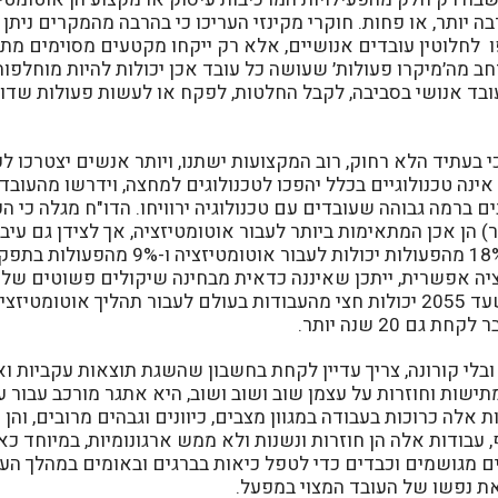
ה יותר, או פחות. חוקרי מקינזי העריכו כי בהרבה מהמקרים ניתן
 לחלוטין עובדים אנושיים, אלא רק ייקחו מקטעים מסוימים מתהל
ב מה׳מיקרו פעולות׳ שעושה כל עובד אכן יכולות להיות מוחלפות 
ובד אנושי בסביבה, לקבל החלטות, לפקח או לעשות פעולות שדו
כי בעתיד הלא רחוק, רוב המקצועות ישתנו, ויותר אנשים יצטרכו לע
ינה טכנולוגיים בכלל יהפכו לטכנולוגים למחצה, וידרשו מהעובדי
ם ברמה גבוהה שעובדים עם טכנולוגיה ירוויחו. הדו"ח מגלה כי הע
ר) הן אכן המתאימות ביותר לעבור אוטומטיזציה, אך לצידן גם עיב
במקצועות יצירתיים, 18% מהפעולות יכולות לעבור
יה אפשרית, ייתכן שאיננה כדאית מבחינה שיקולים פשוטים של ע
מקינזי מצביע על כך שעד 2055 יכולות חצי מהעבודות בעולם לעבור תהליך אוטו
גם 20 שנה יותר.
ובלי קורונה, צריך עדיין לקחת בחשבון שהשגת תוצאות עקביות ו
ישות וחוזרות על עצמן שוב ושוב ושוב, היא אתגר מורכב עבור ע
 אלה כרוכות בעבודה במגוון מצבים, כיוונים וגבהים מרובים, והן
 עבודות אלה הן חוזרות ונשנות ולא ממש ארגונומיות, במיוחד כ
מגושמים וכבדים כדי לטפל כיאות בברגים ובאומים במהלך העבו
ת נפשו של העובד המצוי במפעל.