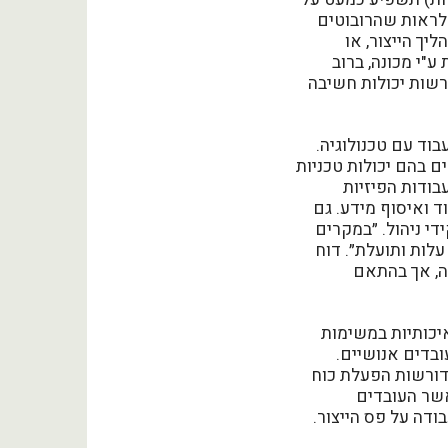
 לראות שהרובוטים
יך הייצור, או
ע"י מכונה, ברוב
רשות יכולות חשיבה
בוד עם טכנולוגיה.
ם בהם יכולות טכניות
בודות הפיזיות
וד ואיסוף מידע. גם
 אוטומטיזציה ו-9% מהפעולות בתפקידי ניהול. ״במקרים
לות ותועלת״. דוח
מטיזציה, אך בהתאם
איכותיות במשימות
ובדים אנושיים.
 דורשות הפעלת כוח
אשר העובדים
דה על פס הייצור.