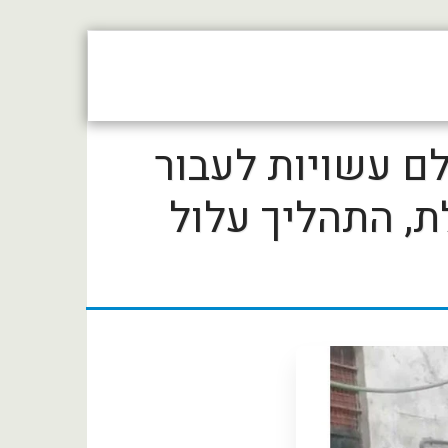
פורום תעשייה 4.0
קטלוג ספקים
ניוז
עבודות בעולם עשויות לעבור
ת, התהליך עלול